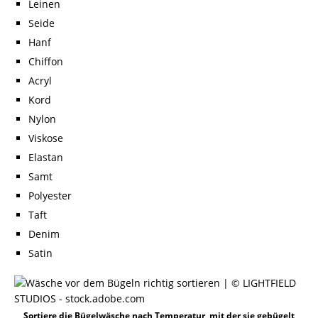
Leinen
Seide
Hanf
Chiffon
Acryl
Kord
Nylon
Viskose
Elastan
Samt
Polyester
Taft
Denim
Satin
Sortiere die Bügelwäsche nach Temperatur, mit der sie gebügelt