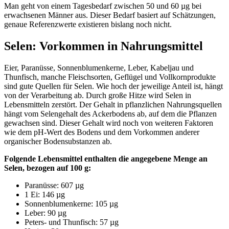
Man geht von einem Tagesbedarf zwischen 50 und 60 µg bei
erwachsenen Männer aus. Dieser Bedarf basiert auf Schätzungen,
genaue Referenzwerte existieren bislang noch nicht.
Selen: Vorkommen in Nahrungsmittel
Eier, Paranüsse, Sonnenblumenkerne, Leber, Kabeljau und
Thunfisch, manche Fleischsorten, Geflügel und Vollkornprodukte
sind gute Quellen für Selen. Wie hoch der jeweilige Anteil ist, hängt
von der Verarbeitung ab. Durch große Hitze wird Selen in
Lebensmitteln zerstört. Der Gehalt in pflanzlichen Nahrungsquellen
hängt vom Selengehalt des Ackerbodens ab, auf dem die Pflanzen
gewachsen sind. Dieser Gehalt wird noch von weiteren Faktoren
wie dem pH-Wert des Bodens und dem Vorkommen anderer
organischer Bodensubstanzen ab.
Folgende Lebensmittel enthalten die angegebene Menge an
Selen, bezogen auf 100 g:
Paranüsse: 607 µg
1 Ei: 146 µg
Sonnenblumenkerne: 105 µg
Leber: 90 µg
Peters- und Thunfisch: 57 µg