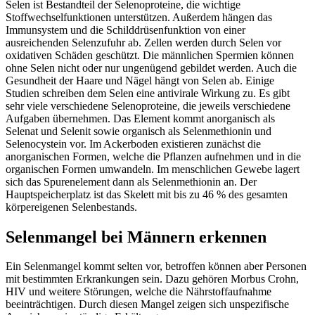
Selen ist Bestandteil der Selenoproteine, die wichtige
Stoffwechselfunktionen unterstützen. Außerdem hängen das
Immunsystem und die Schilddrüsenfunktion von einer
ausreichenden Selenzufuhr ab. Zellen werden durch Selen vor
oxidativen Schäden geschützt. Die männlichen Spermien können
ohne Selen nicht oder nur ungenügend gebildet werden. Auch die
Gesundheit der Haare und Nägel hängt von Selen ab. Einige
Studien schreiben dem Selen eine antivirale Wirkung zu. Es gibt
sehr viele verschiedene Selenoproteine, die jeweils verschiedene
Aufgaben übernehmen. Das Element kommt anorganisch als
Selenat und Selenit sowie organisch als Selenmethionin und
Selenocystein vor. Im Ackerboden existieren zunächst die
anorganischen Formen, welche die Pflanzen aufnehmen und in die
organischen Formen umwandeln. Im menschlichen Gewebe lagert
sich das Spurenelement dann als Selenmethionin an. Der
Hauptspeicherplatz ist das Skelett mit bis zu 46 % des gesamten
körpereigenen Selenbestands.
Selenmangel bei Männern erkennen
Ein Selenmangel kommt selten vor, betroffen können aber Personen
mit bestimmten Erkrankungen sein. Dazu gehören Morbus Crohn,
HIV und weitere Störungen, welche die Nährstoffaufnahme
beeinträchtigen. Durch diesen Mangel zeigen sich unspezifische