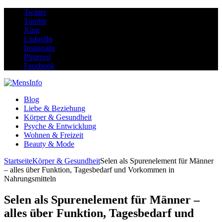
Twitter
Tumblr
Xing
LinkedIn
Instagram
Pinterest
Facebook
Blog
Liebe & Beziehung
Körper & Gesundheit
Psyche & Entwicklung
Wohnen & Freizeit
Beauty & Mode
Startseite
Körper & Gesundheit
Selen als Spurenelement für Männer
– alles über Funktion, Tagesbedarf und Vorkommen in
Nahrungsmitteln
Selen als Spurenelement für Männer –
alles über Funktion, Tagesbedarf und